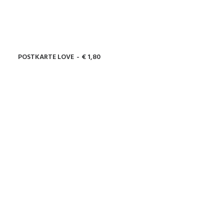
POSTKARTE LOVE
€
1,80
IN DEN WARENKORB