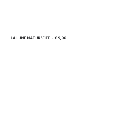
LA LUNE NATURSEIFE
€
9,00
IN DEN WARENKORB