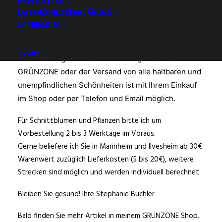
NEWSLETTER
DATENSCHUTZERKLÄRUNG
GRÜNZONE online
IMPRESSUM
Regional und trotzdem online kaufen
CART
Die Lieferung von allen feinen Dingen aus der
GRÜNZONE oder der Versand von alle haltbaren und
unempfindlichen Schönheiten ist mit Ihrem Einkauf
im Shop oder per Telefon und Email möglich.
Für Schnittblumen und Pflanzen bitte ich um
Vorbestellung 2 bis 3 Werktage im Voraus.
Gerne beliefere ich Sie in Mannheim und Ilvesheim ab 30€
Warenwert zuzüglich Lieferkosten (5 bis 20€), weitere
Strecken sind möglich und werden individuell berechnet.
Bleiben Sie gesund! Ihre Stephanie Büchler
Bald finden Sie mehr Artikel in meinem GRÜNZONE Shop.