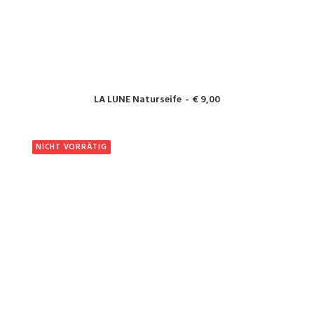
IN DEN WARENKORB
LA LUNE Naturseife
€
9,00
NICHT VORRÄTIG