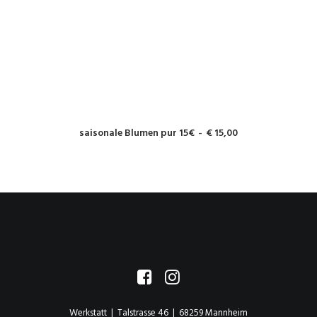
WEITERLESEN
saisonale Blumen pur 15€
€
15,00
Werkstatt | Talstrasse 46 | 68259 Mannheim