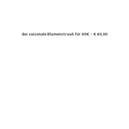
WEITERLESEN
der saisonale Blumenstrauß für 40€
€
40,00