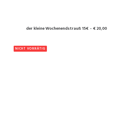
WEITERLESEN
der kleine Wochenendstrauß 15€
€
20,00
NICHT VORRÄTIG