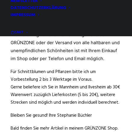
NEWSLETTER
DATENSCHUTZERKLÄRUNG
GRÜNZONE online
IMPRESSUM
Regional und trotzdem online kaufen
CART
Die Lieferung von allen feinen Dingen aus der
GRÜNZONE oder der Versand von alle haltbaren und
unempfindlichen Schönheiten ist mit Ihrem Einkauf
im Shop oder per Telefon und Email möglich.
Für Schnittblumen und Pflanzen bitte ich um
Vorbestellung 2 bis 3 Werktage im Voraus.
Gerne beliefere ich Sie in Mannheim und Ilvesheim ab 30€
Warenwert zuzüglich Lieferkosten (5 bis 20€), weitere
Strecken sind möglich und werden individuell berechnet.
Bleiben Sie gesund! Ihre Stephanie Büchler
Bald finden Sie mehr Artikel in meinem GRÜNZONE Shop.