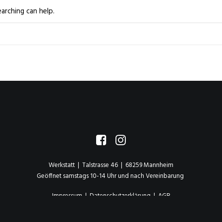
arching can help.
Werkstatt | Talstrasse 46 | 68259 Mannheim
Geöffnet samstags 10-14 Uhr und nach Vereinbarung
Impressum
|
Datenschutzerklärung
|
AGB
© 2025 Stephanie Büchler – Grünzone – alle Rechte vorbehalten