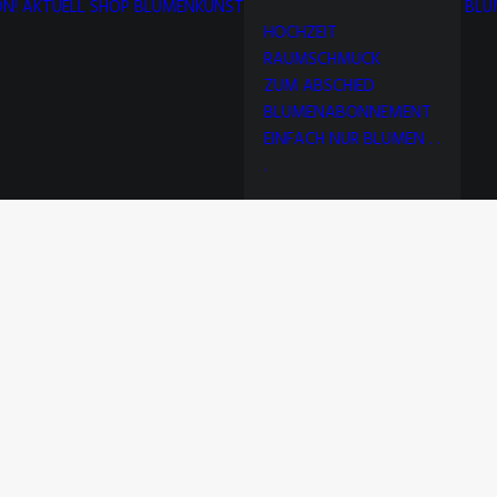
N!
AKTUELL
SHOP
BLUMENKUNST
BLU
HOCHZEIT
RAUMSCHMUCK
ZUM ABSCHIED
BLUMENABONNEMENT
EINFACH NUR BLUMEN . .
.