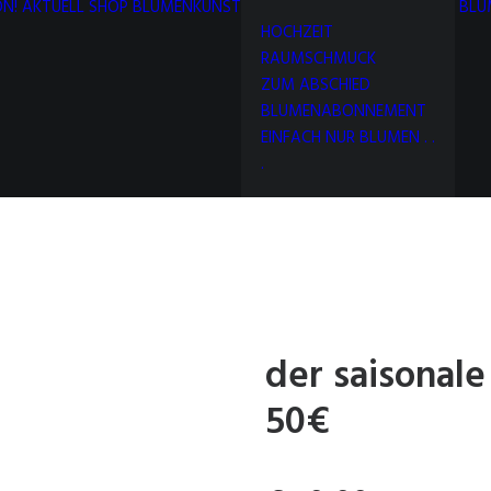
N!
AKTUELL
SHOP
BLUMENKUNST
BLU
HOCHZEIT
RAUMSCHMUCK
ZUM ABSCHIED
BLUMENABONNEMENT
EINFACH NUR BLUMEN . .
.
der saisonal
50€