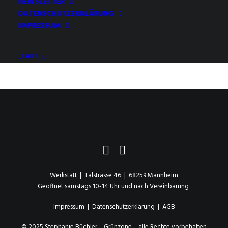
NEWSLETTER
per E-Mail eine Kaufbestätigung.
DATENSCHUTZERKLÄRUNG
IMPRESSUM
Loggen Sie sich in Ihr PayPal-Konto ein, um die
Transaktionsdetails einzusehen.
CART
Werkstatt | Talstrasse 46 | 68259 Mannheim
Geöffnet samstags 10-14 Uhr und nach Vereinbarung
Impressum
|
Datenschutzerklärung
|
AGB
© 2025 Stephanie Büchler – Grünzone – alle Rechte vorbehalten