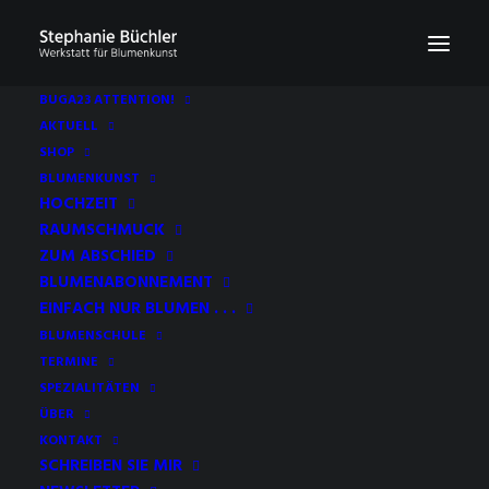
BUGA23 ATTENTION!
AKTUELL
SHOP
BLUMENKUNST
Zahlung abgeschlossen
HOCHZEIT
RAUMSCHMUCK
ZUM ABSCHIED
BLUMENABONNEMENT
EINFACH NUR BLUMEN . . .
BLUMENSCHULE
TERMINE
SPEZIALITÄTEN
ÜBER
Vielen Dank für Ihre Zahlung!
KONTAKT
SCHREIBEN SIE MIR
Ihre Transaktion wurde abgeschlossen und Sie erhalten